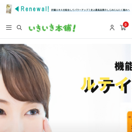
google-site-verification: google9196746e27f7f0a4.html
0