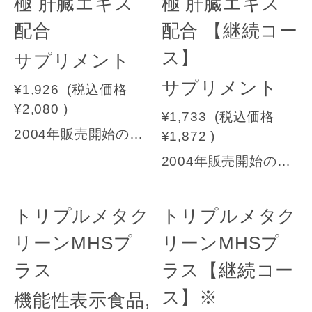
極 肝臓エキス
極 肝臓エキス
配合
配合 【継続コー
ス】
サプリメント
サプリメント
¥1,926
(税込価格
¥2,080
)
¥1,733
(税込価格
2004年販売開始のロングセラー国産しじみ＋国産にんにく＋国産すっぽんエキスに、しじみに換算して約５００個分のオルニチンを配合しました。【原材料名】 サフラワー油(国内製造)、L-オルニチン塩酸塩、豚肝臓分解物、無臭にんにく末、しじみエキス末、すっぽんエキス末、ビタミンＥ含有植物油/ゼラチン、グリセリン、ミツロウ、グリセリン脂肪酸エステル、植物レシチン（大豆由来）【内容量】450mg×60粒 1日目安2粒 →ご継続コースをご注文方はコチラへ
¥1,872
)
2004年販売開始のロングセラー国産しじみ＋国産にんにく＋国産すっぽんエキスに、しじみに換算して約５００個分のオルニチンを配合しました。【原材料名】 サフラワー油(国内製造)、L-オルニチン塩酸塩、豚肝臓分解物、無臭にんにく末、しじみエキス末、すっぽんエキス末、ビタミンＥ含有植物油/ゼラチン、グリセリン、ミツロウ、グリセリン脂肪酸エステル、植物レシチン（大豆由来）【内容量】450mg×60粒 1日目安2粒※継続コースでのお申込みになります。※2袋以上をご希望の場合はフリーダイヤルまでお問い合わせください。
トリプルメタク
トリプルメタク
リーンMHSプ
リーンMHSプ
ラス
ラス【継続コー
ス】※
機能性表示食品,