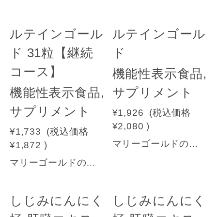
ルテインゴール
ルテインゴール
ド 31粒【継続
ド
コース】
機能性表示食品,
機能性表示食品,
サプリメント
サプリメント
¥1,926
(税込価格
¥2,080
)
¥1,733
(税込価格
マリーゴールドの花から抽出したルテインを主原料に、グレープシードオイル、マキベリー・ビタミンAを配合。年齢を重ねるこごとに感じる色の濃淡のばやけ、加齢と共に目の疲れが気になる方におすすめです。※ぼやけとはコントラスト感度（明暗などの差）の低下を指します。機能性関与成分：ルテイン届出番号：D225【原材料名】グレープシードオイル(国内製造)、マキベリーパウダー/ゼラチン、マリーゴールド色素（ルテイン、ゼアキサンチン含有）、グリセリン、ミツロウ、グリセリン脂肪酸エステル、ビタミンA【内容量】465mg×31粒 1日目安1粒 →ご継続コースをご注文方はコチラへ
¥1,872
)
マリーゴールドの花から抽出したルテインを主原料に、グレープシードオイル、マキベリー・ビタミンAを配合。年齢を重ねるこごとに感じる色の濃淡のばやけ、加齢と共に目の疲れが気になる方におすすめです。※ぼやけとはコントラスト感度（明暗などの差）の低下を指します。機能性関与成分：ルテイン届出番号：D225【原材料名】グレープシードオイル(国内製造)、マキベリーパウダー/ゼラチン、マリーゴールド色素（ルテイン、ゼアキサンチン含有）、グリセリン、ミツロウ、グリセリン脂肪酸エステル、ビタミンA【内容量】465mg×31粒 1日目安1粒※継続コースでのお申込みになります。
しじみにんにく
しじみにんにく