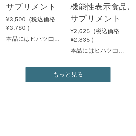
サプリメント
機能性表示食品,
サプリメント
¥3,500
(税込価格
¥3,780
)
¥2,625
(税込価格
本品にはヒハツ由来ピペリン類が含まれます。ヒハツ由来ピペリン類には冷えにより低下した血流（末梢血流）を正常に整え、末梢（手）の皮膚表面温度の低下を軽減する機能があることが報告されています。また、脚のむくみが気になる健常な女性の夕方の脚のむくみ（病的ではない一過性のむくみ）を軽減する機能があることが報告されています。機能性関与成分：ヒハツ由来ピペリン類届出番号：G1440【原材料名】栗渋皮抽出物（国内製造）、ヒハツ抽出物（デキストリン、ヒハツエキス）、サラシアエキス末/ソルビトール、セルロース、ステアリン酸Ca【内容量】300mg×90粒 1日目安3粒 →ご継続コースをご注文方はコチラへ
¥2,835
)
本品にはヒハツ由来ピペリン類が含まれます。ヒハツ由来ピペリン類には冷えにより低下した血流（末梢血流）を正常に整え、末梢（手）の皮膚表面温度の低下を軽減する機能があることが報告されています。機能性関与成分：ヒハツ由来ピペリン類届出番号：G1440【原材料名】栗渋皮抽出物（国内製造）、ヒハツ抽出物（デキストリン、ヒハツエキス）、サラシアエキス末/ソルビトール、セルロース、ステアリン酸Ca【内容量】300mg×90粒 1日目安3粒※継続コースでのお申込みになります。
もっと見る