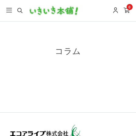
google-site-verification: google9196746e27f7f0a4.html
0
コラム