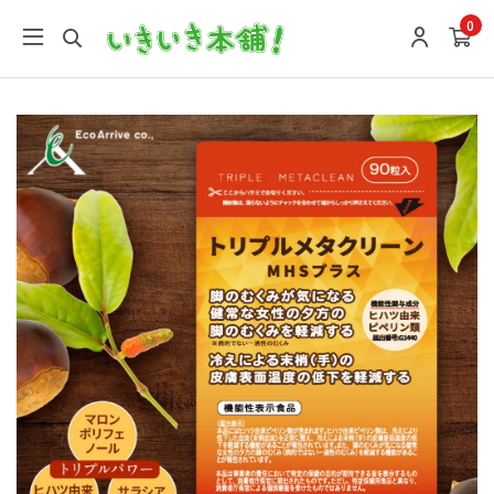
google-site-verification: google9196746e27f7f0a4.html
0