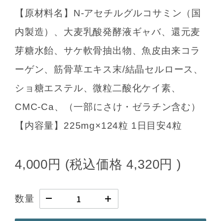
【原材料名】N-アセチルグルコサミン（国
内製造）、大麦乳酸発酵液ギャバ、還元麦
芽糖水飴、サケ軟骨抽出物、魚皮由来コラ
ーゲン、筋骨草エキス末/結晶セルロース、
ショ糖エステル、微粒二酸化ケイ素、
CMC-Ca、（一部にさけ・ゼラチン含む）
【内容量】225mg×124粒 1日目安4粒
4,000円
(税込価格
4,320円
)
数量