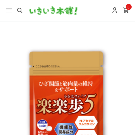
google-site-verification: google9196746e27f7f0a4.html
0